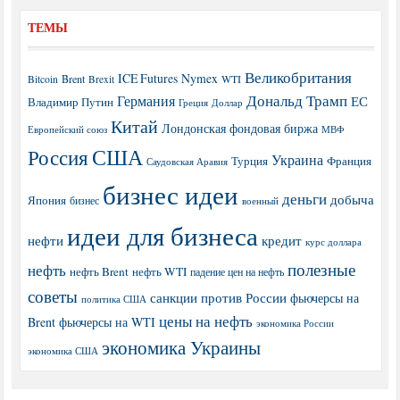
ТЕМЫ
Великобритания
ICE Futures
Nymex
Brent
WTI
Bitcoin
Brexit
Дональд Трамп
Германия
ЕС
Владимир Путин
Греция
Доллар
Китай
Лондонская фондовая биржа
МВФ
Европейский союз
США
Россия
Украина
Турция
Франция
Саудовская Аравия
бизнес идеи
деньги
добыча
Япония
бизнес
военный
идеи для бизнеса
нефти
кредит
курс доллара
полезные
нефть
нефть Brent
нефть WTI
падение цен на нефть
советы
санкции против России
фьючерсы на
политика США
цены на нефть
Brent
фьючерсы на WTI
экономика России
экономика Украины
экономика США