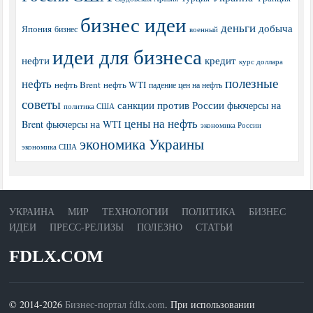
бизнес идеи
деньги
добыча
Япония
бизнес
военный
идеи для бизнеса
нефти
кредит
курс доллара
полезные
нефть
нефть Brent
нефть WTI
падение цен на нефть
советы
санкции против России
фьючерсы на
политика США
цены на нефть
Brent
фьючерсы на WTI
экономика России
экономика Украины
экономика США
УКРАИНА
МИР
ТЕХНОЛОГИИ
ПОЛИТИКА
БИЗНЕС
ИДЕИ
ПРЕСС-РЕЛИЗЫ
ПОЛЕЗНО
СТАТЬИ
FDLX.COM
© 2014-2026
Бизнес-портал fdlx.com
. При использовании