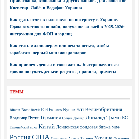
Приватбанка, Монобанка и других банков. Для абонентов
Киевстар, Лайф и Водафон Украина
Как сдать отчет в налоговую по интернету в Украине.
Сдача отчетности онлайн, получение ключей в 2025-2026:
инструкция для ФОП и юрлиц
Как стать миллионером или чем заняться, чтобы
заработать первый миллион долларов
Как привлечь деньги в свою жизнь. Быстро научиться
срочно получать деньги: рецепты, правила, приметы
ТЕМЫ
Великобритания
ICE Futures
Nymex
Brent
WTI
Bitcoin
Brexit
Дональд Трамп
Германия
ЕС
Владимир Путин
Греция
Доллар
Китай
Лондонская фондовая биржа
МВФ
Европейский союз
США
Россия
Украина
Турция
Франция
Саудовская Аравия