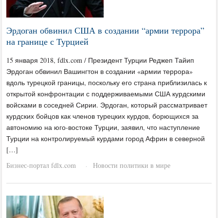
Эрдоган обвинил США в создании “армии террора”
на границе с Турцией
15 января 2018, fdlx.com / Президент Турции Реджеп Тайип
Эрдоган обвинил Вашингтон в создании «армии террора»
вдоль турецкой границы, поскольку его страна приблизилась к
открытой конфронтации с поддерживаемыми США курдскими
войсками в соседней Сирии. Эрдоган, который рассматривает
курдских бойцов как членов турецких курдов, борющихся за
автономию на юго-востоке Турции, заявил, что наступление
Турции на контролируемый курдами город Африн в северной
[…]
Бизнес-портал fdlx.com
Новости политики в мире
·