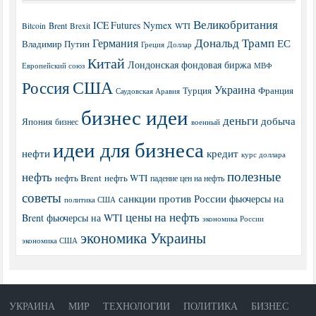
Великобритания
ICE Futures
Nymex
Brent
WTI
Bitcoin
Brexit
Дональд Трамп
Германия
ЕС
Владимир Путин
Греция
Доллар
Китай
Лондонская фондовая биржа
МВФ
Европейский союз
США
Россия
Украина
Турция
Франция
Саудовская Аравия
бизнес идеи
деньги
добыча
Япония
бизнес
военный
идеи для бизнеса
нефти
кредит
курс доллара
полезные
нефть
нефть Brent
нефть WTI
падение цен на нефть
советы
санкции против России
фьючерсы на
политика США
цены на нефть
Brent
фьючерсы на WTI
экономика России
экономика Украины
экономика США
УКРАИНА
МИР
ТЕХНОЛОГИИ
ПОЛИТИКА
БИЗНЕС