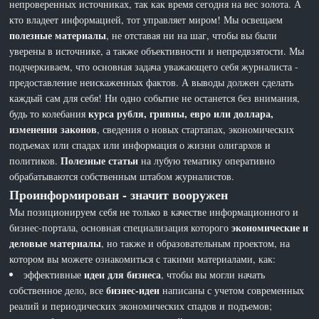
непроверенных источниках, так как время сегодня на вес золота. А
кто владеет информацией, тот управляет миром! Мы освещаем
полезные материалы
, не отставая ни на шаг, чтобы вы были
уверены в источнике, а также объективности и непредвзятости. Мы
подчеркиваем, что основная задача уважающего себя журналиста -
предоставление неискаженных фактов. А выводы должен сделать
каждый сам для себя! Ни одно событие не останется без внимания,
курса рубля, гривны, евро или доллара,
будь то колебания
изменения законов
, сведения о новых стартапах, экономических
подъемах или спадах или информация о жизни олигархов и
Полезные статьи
политиков.
на лубую тематику оперативно
обрабатываются собственным штабом журналистов.
Проинформирован - значит вооружен
Мы позиционируем себя не только в качестве информационного и
экономические и
бизнес-портала, основная специализация которого
деловые материалы
, но также и образовательным проектом, на
котором вы можете ознакомиться с такими материалами, как:
идеи для бизнеса
эффективные
, чтобы вы могли начать
бизнес-идеи
собственное дело, все
написаны с учетом современных
реалий и периодических экономических спадов и подъемов;