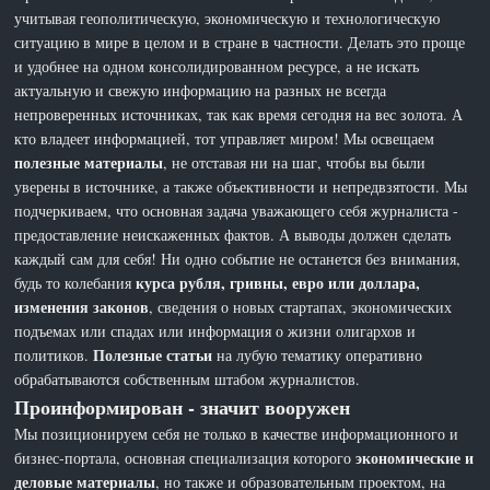
учитывая геополитическую, экономическую и технологическую
ситуацию в мире в целом и в стране в частности. Делать это проще
и удобнее на одном консолидированном ресурсе, а не искать
актуальную и свежую информацию на разных не всегда
непроверенных источниках, так как время сегодня на вес золота. А
кто владеет информацией, тот управляет миром! Мы освещаем
полезные материалы
, не отставая ни на шаг, чтобы вы были
уверены в источнике, а также объективности и непредвзятости. Мы
подчеркиваем, что основная задача уважающего себя журналиста -
предоставление неискаженных фактов. А выводы должен сделать
каждый сам для себя! Ни одно событие не останется без внимания,
курса рубля, гривны, евро или доллара,
будь то колебания
изменения законов
, сведения о новых стартапах, экономических
подъемах или спадах или информация о жизни олигархов и
Полезные статьи
политиков.
на лубую тематику оперативно
обрабатываются собственным штабом журналистов.
Проинформирован - значит вооружен
Мы позиционируем себя не только в качестве информационного и
экономические и
бизнес-портала, основная специализация которого
деловые материалы
, но также и образовательным проектом, на