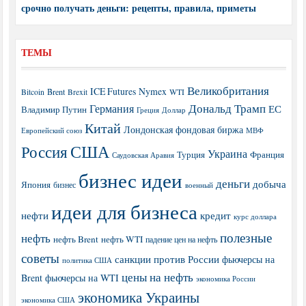
срочно получать деньги: рецепты, правила, приметы
ТЕМЫ
Великобритания
ICE Futures
Nymex
Brent
WTI
Bitcoin
Brexit
Дональд Трамп
Германия
ЕС
Владимир Путин
Греция
Доллар
Китай
Лондонская фондовая биржа
МВФ
Европейский союз
США
Россия
Украина
Турция
Франция
Саудовская Аравия
бизнес идеи
деньги
добыча
Япония
бизнес
военный
идеи для бизнеса
нефти
кредит
курс доллара
полезные
нефть
нефть Brent
нефть WTI
падение цен на нефть
советы
санкции против России
фьючерсы на
политика США
цены на нефть
Brent
фьючерсы на WTI
экономика России
экономика Украины
экономика США