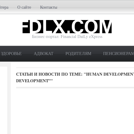
йтера
О сайте
Контакты
Бизнес-портал: Financial DaiLy eXpress
ЗДОРОВЬЕ
АДВОКАТ
РОДИТЕЛЯМ
ПЕНСИОНЕРА
СТАТЬИ И НОВОСТИ ПО ТЕМЕ:
"HUMAN DEVELOPMEN
DEVELOPMENT”"