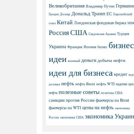
Великобритания
Германи
Владимир Путин
Дональд Трамп
ЕС
Греция
Доллар
Европейский
Китай
Лондонская фондовая биржа
МВ
союз
США
Россия
Турция
Саудовская Аравия
бизнес
Украина
Япония
Франция
бизнес
идеи
деньги
добыча нефти
военный
идеи для бизнеса
кредит
кур
нефть
нефть Brent
нефть WTI
доллара
падение цен
полезные советы
нефть
политика США
санкции против России
фьючерсы на Brent
цены на нефть
фьючерсы на WTI
экономика
экономика Украи
экономика США
России