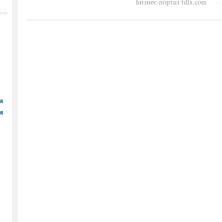
Бизнес-портал fdlx.com
·
и
и