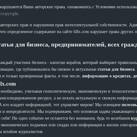
нарушаются Ваши авторские права, ознакомьтесь с Условиями использов
t/copyright
.
 авторских прав и нарушения прав интеллектуальной собственности. Адм
что определенное содержание на сайте fdlx.com нарушает права других 
атьи для бизнеса, предпринимателей, всех гра
каждый участник бизнеса - капитан корабля, который выбирает правильны
статьи для бизнеса
рмации, где публиковались бы свежие и актуальные
.
информацию о кредитах, де
 и только проверенные факты, в том числе,
lx.com
еобходимо, учитывая геополитическую, экономическую и технологическ
 консолидированном ресурсе, а не искать актуальную и свежую информац
полезн
а. А кто владеет информацией, тот управляет миром! Мы освещаем
и и непредвзятости. Мы подчеркиваем, что основная задача уважающего 
ку
себя! Ни одно событие не останется без внимания, будь то колебания
х, экономических подъемах или спадах или информация о жизни олигарх
ым штабом журналистов.