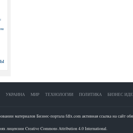
с
 на
ны
УКРАИНА
МИР
ТЕХНОЛОГИИ
ПОЛИТИКА
БИЗНЕС ИД
зовании материалов Бизнес-портала fdlx.com активная ссылка на сайт обя
х лицензии Creative Commons Attribution 4.0 International.