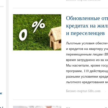
Обновленные отв
кредитах на жил
и переселенцев
Льготные условия обеспе
и кредитов на квартиру у
перемещенным лицам (ВП
время затруднено из-за х
Мы насчитали, кроме гос
программ, 110 действующи
разными условиями креди
льготного кредитования 
Бизнес-портал fdlx.com
·
ає
 і