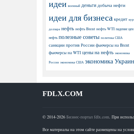
идеи
деньги
добыча нефти
военный
идеи для бизнеса
кредит
кур
нефть
нефть Brent
нефть WTI
доллара
падение цен
полезные советы
нефть
политика США
санкции против России
фьючерсы на Brent
цены на нефть
фьючерсы на WTI
экономика
экономика Украи
экономика США
России
FDLX.COM
© 2014-2026
Бизнес-портал fdlx.com
. При исполь
Все материалы на этом сайте размещены на условия