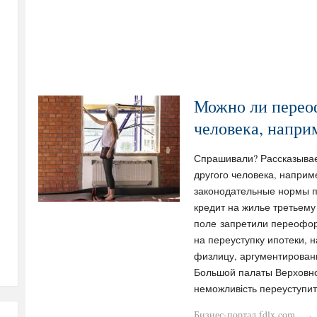
Можно ли переоф
человека, напри
Спрашивали? Рассказывае
другого человека, наприм
законодательные нормы 
кредит на жилье третьему
поле запретили переофор
на переуступку ипотеки, 
физлицу, аргументирован
Большой палаты Верховно
неможливість переуступит
Бизнес-портал fdlx.com
·