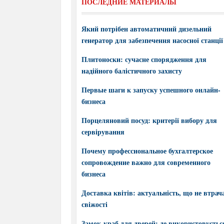
ПОСЛЕДНИЕ МАТЕРИАЛЫ
Який потрібен автоматичний дизельний
генератор для забезпечення насосної станції
Плитоноски: сучасне спорядження для
надійного балістичного захисту
Первые шаги к запуску успешного онлайн-
бизнеса
Порцеляновий посуд: критерії вибору для
сервірування
Почему профессиональное бухгалтерское
сопровождение важно для современного
бизнеса
Доставка квітів: актуальність, що не втрач
свіжості
Замок-краб для дверей: де використовується