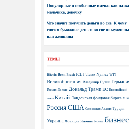
Популярные и необычные имена: как назва
мальчика, девочку
Что значит получить деньги во сне. К чему
снятся бумажные деньги во сне от мужчины
или женщины
ТЕМЫ
ICE Futures
Nymex
Brent
WTI
Bitcoin
Brexit
Великобритания
Германи
Владимир Путин
Дональд Трамп
ЕС
Греция
Доллар
Европейский
Китай
Лондонская фондовая биржа
МВ
союз
США
Россия
Турция
Саудовская Аравия
бизнес
Украина
Япония
Франция
бизнес