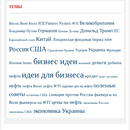
ТЕМЫ
Великобритания
ICE Futures
Nymex
Brent
WTI
Bitcoin
Brexit
Дональд Трамп
Германия
ЕС
Владимир Путин
Греция
Доллар
Китай
Лондонская фондовая биржа
МВФ
Европейский союз
США
Россия
Украина
Турция
Франция
Саудовская Аравия
бизнес идеи
деньги
добыча
Япония
бизнес
военный
идеи для бизнеса
нефти
кредит
курс доллара
полезные
нефть
нефть Brent
нефть WTI
падение цен на нефть
советы
санкции против России
фьючерсы на
политика США
цены на нефть
Brent
фьючерсы на WTI
экономика России
экономика Украины
экономика США