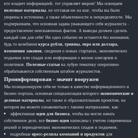
кто владеет информацией, тот управляет миром! Мы освещаем
полезные материалы
, не отставая ни на шаг, чтобы вы были
уверены в источнике, а также объективности и непредвзятости. Мы
подчеркиваем, что основная задача уважающего себя журналиста -
предоставление неискаженных фактов. А выводы должен сделать
каждый сам для себя! Ни одно событие не останется без внимания,
курса рубля, гривны, евро или доллара,
будь то колебания
изменения законов
, сведения о новых стартапах, экономических
подъемах или спадах или информация о жизни олигархов и
Полезные статьи
политиков.
на лубую тематику оперативно
обрабатываются собственным штабом журналистов.
Проинформирован - значит вооружен
Мы позиционируем себя не только в качестве информационного и
экономические и
бизнес-портала, основная специализация которого
деловые материалы
, но также и образовательным проектом, на
котором вы можете ознакомиться с такими материалами, как:
идеи для бизнеса
эффективные
, чтобы вы могли начать
бизнес-идеи
собственное дело, все
написаны с учетом современных
реалий и периодических экономических спадов и подъемов;
пресс-релизы компаний и продуктов
подробные
для