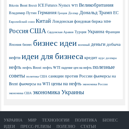
Великобритания
ICE Futures
Nymex
Brent
WTI
Bitcoin
Brexit
Дональд Трамп
Германия
ЕС
Владимир Путин
Греция
Доллар
Китай
Лондонская фондовая биржа
МВФ
Европейский союз
США
Россия
Украина
Турция
Франция
Саудовская Аравия
бизнес идеи
деньги
добыча
Япония
бизнес
военный
идеи для бизнеса
нефти
кредит
курс доллара
полезные
нефть
нефть Brent
нефть WTI
падение цен на нефть
советы
санкции против России
фьючерсы на
политика США
цены на нефть
Brent
фьючерсы на WTI
экономика России
экономика Украины
экономика США
УКРАИНА
МИР
ТЕХНОЛОГИИ
ПОЛИТИКА
БИЗНЕС
ИДЕИ
ПРЕСС-РЕЛИЗЫ
ПОЛЕЗНО
СТАТЬИ