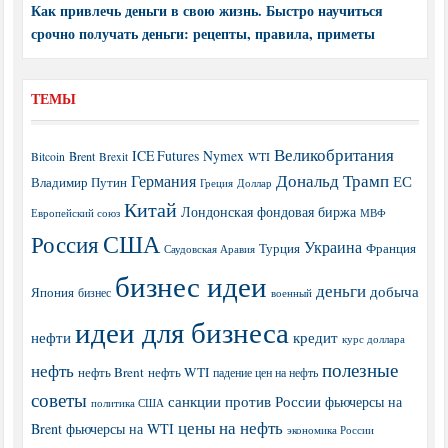
Как привлечь деньги в свою жизнь. Быстро научиться
срочно получать деньги: рецепты, правила, приметы
ТЕМЫ
Великобритания
ICE Futures
Nymex
Brent
WTI
Bitcoin
Brexit
Дональд Трамп
Германия
ЕС
Владимир Путин
Греция
Доллар
Китай
Лондонская фондовая биржа
МВФ
Европейский союз
США
Россия
Украина
Турция
Франция
Саудовская Аравия
бизнес идеи
деньги
добыча
Япония
бизнес
военный
идеи для бизнеса
нефти
кредит
курс доллара
полезные
нефть
нефть Brent
нефть WTI
падение цен на нефть
советы
санкции против России
фьючерсы на
политика США
цены на нефть
Brent
фьючерсы на WTI
экономика России