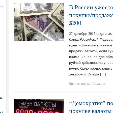
В России ужесто
покупке/продаж
$200
27 декабря 2015 года в с
банка Российской Федер
идентификацию клиентов 
продажи валюты, если су
внимание, ранее для обме
рублей действовала упро
нужно было предоставить 
декабря 2015 года […]
Бизнес-портал fdlx.com
·
ає
“Демократия” по
покупке валюты 
 і