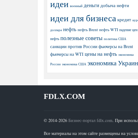
идеи
деньги
добыча нефти
военный
идеи для бизнеса
кредит
кур
нефть
нефть Brent
нефть WTI
доллара
падение цен
полезные советы
нефть
политика США
санкции против России
фьючерсы на Brent
цены на нефть
фьючерсы на WTI
экономика
экономика Украи
экономика США
России
FDLX.COM
© 2014-2026
Бизнес-портал fdlx.com
. При исполь
Все материалы на этом сайте размещены на условия