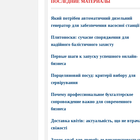
ПОСЛЕДНИЕ МАТЕРИАЛЫ
Який потрібен автоматичний дизельний
генератор для забезпечення насосної станції
Плитоноски: сучасне спорядження для
надійного балістичного захисту
Первые шаги к запуску успешного онлайн-
бизнеса
Порцеляновий посуд: критерії вибору для
сервірування
Почему профессиональное бухгалтерское
сопровождение важно для современного
бизнеса
Доставка квітів: актуальність, що не втрач
свіжості
Замок-краб для дверей: де використовується