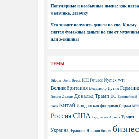
Популярные и необычные имена: как назва
мальчика, девочку
Что значит получить деньги во сне. К чему
снятся бумажные деньги во сне от мужчины
или женщины
ТЕМЫ
ICE Futures
Nymex
Brent
WTI
Bitcoin
Brexit
Великобритания
Германи
Владимир Путин
Дональд Трамп
ЕС
Греция
Доллар
Европейский
Китай
Лондонская фондовая биржа
МВ
союз
США
Россия
Турция
Саудовская Аравия
бизнес
Украина
Япония
Франция
бизнес