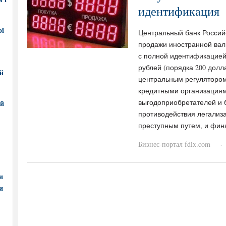
идентификация
ої
Центральный банк Россий
продажи иностранной вал
с полной идентификацией
рублей (порядка 200 дол
ий
центральным регуляторо
кредитными организациям
выгодоприобретателей и 
ий
противодействия легализ
преступным путем, и фин
Бизнес-портал fdlx.com
·
и
и