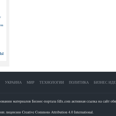
с
 на
ны
УКРАИНА
МИР
ТЕХНОЛОГИИ
ПОЛИТИКА
БИЗНЕС ИД
зовании материалов Бизнес-портала fdlx.com активная ссылка на сайт обя
х лицензии Creative Commons Attribution 4.0 International.