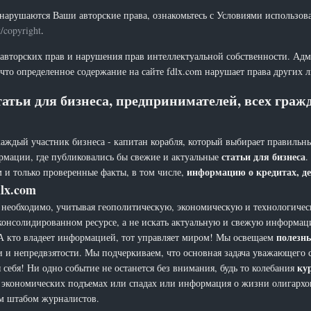
нарушаются Ваши авторские права, ознакомьтесь с Условиями использов
t/copyright
.
 авторских прав и нарушения прав интеллектуальной собственности. Адм
что определенное содержание на сайте fdlx.com нарушает права других 
атьи для бизнеса, предпринимателей, всех гра
каждый участник бизнеса - капитан корабля, который выбирает правильны
статьи для бизнеса
рмации, где публиковались бы свежие и актуальные
.
информацию о кредитах, де
 и только проверенные факты, в том числе,
lx.com
еобходимо, учитывая геополитическую, экономическую и технологическ
 консолидированном ресурсе, а не искать актуальную и свежую информац
полезн
а. А кто владеет информацией, тот управляет миром! Мы освещаем
и и непредвзятости. Мы подчеркиваем, что основная задача уважающего 
ку
себя! Ни одно событие не останется без внимания, будь то колебания
х, экономических подъемах или спадах или информация о жизни олигарх
ым штабом журналистов.