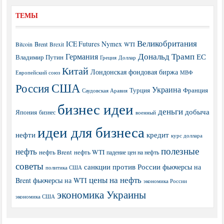
ТЕМЫ
Великобритания
ICE Futures
Nymex
Brent
WTI
Bitcoin
Brexit
Дональд Трамп
Германия
ЕС
Владимир Путин
Греция
Доллар
Китай
Лондонская фондовая биржа
МВФ
Европейский союз
США
Россия
Украина
Турция
Франция
Саудовская Аравия
бизнес идеи
деньги
добыча
Япония
бизнес
военный
идеи для бизнеса
нефти
кредит
курс доллара
полезные
нефть
нефть Brent
нефть WTI
падение цен на нефть
советы
санкции против России
фьючерсы на
политика США
цены на нефть
Brent
фьючерсы на WTI
экономика России
экономика Украины
экономика США