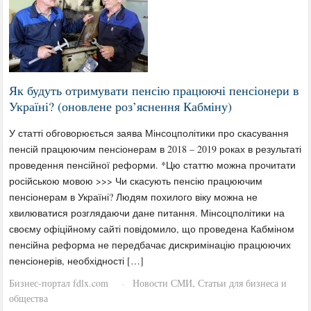
Як будуть отримувати пенсію працюючі пенсіонери в
Україні? (оновлене роз’яснення Кабміну)
У статті обговорюється заява Мінсоцполітики про скасування
пенсій працюючим пенсіонерам в 2018 – 2019 роках в результаті
проведення пенсійної реформи. *Цю статтю можна прочитати
російською мовою >>> Чи скасують пенсію працюючим
пенсіонерам в Україні? Людям похилого віку можна не
хвилюватися розглядаючи дане питання. Мінсоцполітики на
своєму офіційному сайті повідомило, що проведена Кабміном
пенсійна реформа не передбачає дискримінацію працюючих
пенсіонерів, необхідності […]
Бизнес-портал fdlx.com
Новости СМИ
,
Статьи для бизнеса и
·
общества