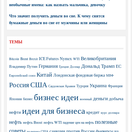
необычные имена: как назвать мальчика, девочку
Что значит получить деньги во сне. К чему снятся
бумажные деньги во сне от мужчины или женщины
ТЕМЫ
Великобритания
ICE Futures
Nymex
Brent
WTI
Bitcoin
Brexit
Дональд Трамп
Германия
ЕС
Владимир Путин
Греция
Доллар
Китай
Лондонская фондовая биржа
МВФ
Европейский союз
США
Россия
Украина
Турция
Франция
Саудовская Аравия
бизнес идеи
деньги
добыча
Япония
бизнес
военный
идеи для бизнеса
нефти
кредит
курс доллара
полезные
нефть
нефть Brent
нефть WTI
падение цен на нефть
советы
санкции против России
фьючерсы на
политика США