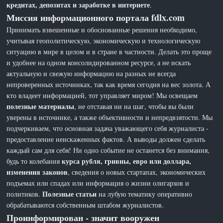
кредитах, депозитах и заработке в интернете
.
Миссия информационного портала fdlx.com
Принимать взвешенные и обоснованные решения необходимо,
учитывая геополитическую, экономическую и технологическую
ситуацию в мире в целом и в стране в частности. Делать это проще
и удобнее на одном консолидированном ресурсе, а не искать
актуальную и свежую информацию на разных не всегда
непроверенных источниках, так как время сегодня на вес золота. А
кто владеет информацией, тот управляет миром! Мы освещаем
полезные материалы
, не отставая ни на шаг, чтобы вы были
уверены в источнике, а также объективности и непредвзятости. Мы
подчеркиваем, что основная задача уважающего себя журналиста -
предоставление неискаженных фактов. А выводы должен сделать
каждый сам для себя! Ни одно событие не останется без внимания,
курса рубля, гривны, евро или доллара,
будь то колебания
изменения законов
, сведения о новых стартапах, экономических
подъемах или спадах или информация о жизни олигархов и
Полезные статьи
политиков.
на лубую тематику оперативно
обрабатываются собственным штабом журналистов.
Проинформирован - значит вооружен