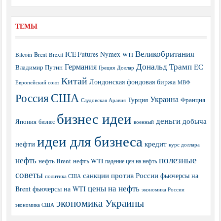
ТЕМЫ
Великобритания
ICE Futures
Nymex
Brent
WTI
Bitcoin
Brexit
Дональд Трамп
Германия
ЕС
Владимир Путин
Греция
Доллар
Китай
Лондонская фондовая биржа
МВФ
Европейский союз
США
Россия
Украина
Турция
Франция
Саудовская Аравия
бизнес идеи
деньги
добыча
Япония
бизнес
военный
идеи для бизнеса
нефти
кредит
курс доллара
полезные
нефть
нефть Brent
нефть WTI
падение цен на нефть
советы
санкции против России
фьючерсы на
политика США
цены на нефть
Brent
фьючерсы на WTI
экономика России
экономика Украины
экономика США