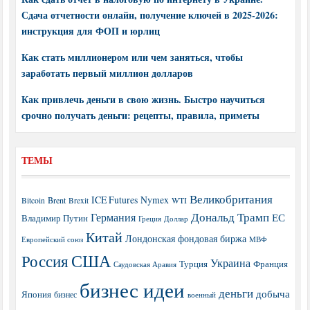
Сдача отчетности онлайн, получение ключей в 2025-2026:
инструкция для ФОП и юрлиц
Как стать миллионером или чем заняться, чтобы
заработать первый миллион долларов
Как привлечь деньги в свою жизнь. Быстро научиться
срочно получать деньги: рецепты, правила, приметы
ТЕМЫ
Великобритания
ICE Futures
Nymex
Brent
WTI
Bitcoin
Brexit
Дональд Трамп
Германия
ЕС
Владимир Путин
Греция
Доллар
Китай
Лондонская фондовая биржа
МВФ
Европейский союз
США
Россия
Украина
Турция
Франция
Саудовская Аравия
бизнес идеи
деньги
добыча
Япония
бизнес
военный