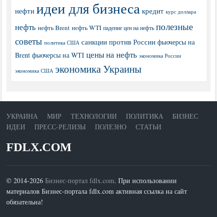
идеи для бизнеса
нефти
кредит
курс доллара
полезные
нефть
нефть Brent
нефть WTI
падение цен на нефть
советы
санкции против России
фьючерсы на
политика США
цены на нефть
Brent
фьючерсы на WTI
экономика России
экономика Украины
экономика США
УКРАИНА
МИР
ТЕХНОЛОГИИ
ПОЛИТИКА
БИЗНЕС
ИДЕИ
ПРЕСС-РЕЛИЗЫ
ПОЛЕЗНО
СТАТЬИ
FDLX.COM
© 2014-2026
Бизнес-портал fdlx.com
. При использовании
материалов Бизнес-портала fdlx.com активная ссылка на сайт
обязательна!