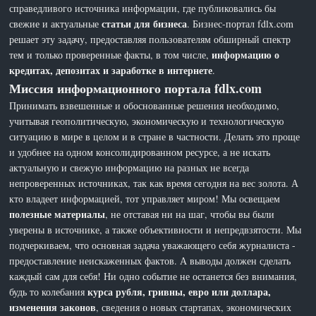
справедливого источника информации, где публиковались бы
статьи для бизнеса
свежие и актуальные
. Бизнес-портал fdlx.com
решает эту задачу, предоставляя пользователям обширный спектр
информацию о
тем и только проверенные факты, в том числе,
кредитах, депозитах и заработке в интернете
.
Миссия информационного портала fdlx.com
Принимать взвешенные и обоснованные решения необходимо,
учитывая геополитическую, экономическую и технологическую
ситуацию в мире в целом и в стране в частности. Делать это проще
и удобнее на одном консолидированном ресурсе, а не искать
актуальную и свежую информацию на разных не всегда
непроверенных источниках, так как время сегодня на вес золота. А
кто владеет информацией, тот управляет миром! Мы освещаем
полезные материалы
, не отставая ни на шаг, чтобы вы были
уверены в источнике, а также объективности и непредвзятости. Мы
подчеркиваем, что основная задача уважающего себя журналиста -
предоставление неискаженных фактов. А выводы должен сделать
каждый сам для себя! Ни одно событие не останется без внимания,
курса рубля, гривны, евро или доллара,
будь то колебания
изменения законов
, сведения о новых стартапах, экономических