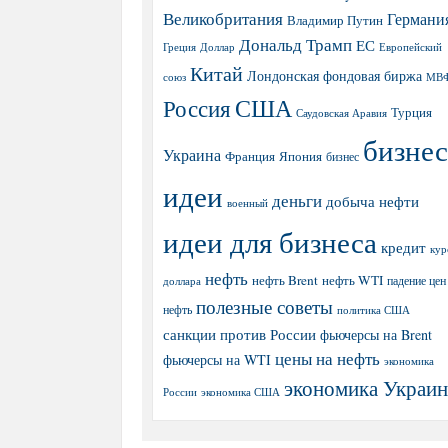
Великобритания
Германи
Владимир Путин
Дональд Трамп
ЕС
Греция
Доллар
Европейский
Китай
Лондонская фондовая биржа
МВ
союз
США
Россия
Турция
Саудовская Аравия
бизнес
Украина
Япония
Франция
бизнес
идеи
деньги
добыча нефти
военный
идеи для бизнеса
кредит
кур
нефть
нефть Brent
нефть WTI
доллара
падение цен
полезные советы
нефть
политика США
санкции против России
фьючерсы на Brent
цены на нефть
фьючерсы на WTI
экономика
экономика Украи
экономика США
России