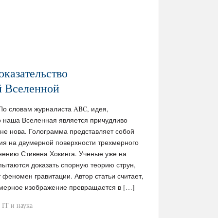
казательство
й Вселенной
/ По словам журналиста ABC, идея,
о наша Вселенная является причудливо
 не нова. Голограмма представляет собой
ия на двумерной поверхности трехмерного
нению Стивена Хокинга. Ученые уже на
пытаются доказать спорную теорию струн,
 феномен гравитации. Автор статьи считает,
вумерное изображение превращается в […]
IT и наука