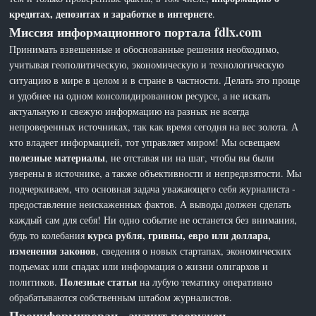
кредитах, депозитах и заработке в интернете
.
Миссия информационного портала fdlx.com
Принимать взвешенные и обоснованные решения необходимо,
учитывая геополитическую, экономическую и технологическую
ситуацию в мире в целом и в стране в частности. Делать это проще
и удобнее на одном консолидированном ресурсе, а не искать
актуальную и свежую информацию на разных не всегда
непроверенных источниках, так как время сегодня на вес золота. А
кто владеет информацией, тот управляет миром! Мы освещаем
полезные материалы
, не отставая ни на шаг, чтобы вы были
уверены в источнике, а также объективности и непредвзятости. Мы
подчеркиваем, что основная задача уважающего себя журналиста -
предоставление неискаженных фактов. А выводы должен сделать
каждый сам для себя! Ни одно событие не останется без внимания,
курса рубля, гривны, евро или доллара,
будь то колебания
изменения законов
, сведения о новых стартапах, экономических
подъемах или спадах или информация о жизни олигархов и
Полезные статьи
политиков.
на лубую тематику оперативно
обрабатываются собственным штабом журналистов.
Проинформирован - значит вооружен