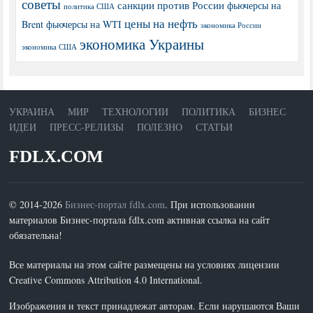
советы
санкции против России
фьючерсы на
политика США
цены на нефть
Brent
фьючерсы на WTI
экономика России
экономика Украины
экономика США
УКРАИНА
МИР
ТЕХНОЛОГИИ
ПОЛИТИКА
БИЗНЕС
ИДЕИ
ПРЕСС-РЕЛИЗЫ
ПОЛЕЗНО
СТАТЬИ
FDLX.COM
© 2014-2026
Бизнес-портал fdlx.com
. При использовании
материалов Бизнес-портала fdlx.com активная ссылка на сайт
обязательна!
Все материалы на этом сайте размещены на условиях лицензии
Creative Commons Attribution 4.0 International.
Изображения и текст принадлежат авторам. Если нарушаются Ваши