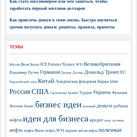
Как стать миллионером или чем заняться, чтобы
заработать первый миллион долларов
Как привлечь деньги в свою жизнь. Быстро научиться
срочно получать деньги: рецепты, правила, приметы
ТЕМЫ
Великобритания
ICE Futures
Nymex
Brent
WTI
Bitcoin
Brexit
Дональд Трамп
Германия
ЕС
Владимир Путин
Греция
Доллар
Китай
Лондонская фондовая биржа
МВФ
Европейский союз
США
Россия
Украина
Турция
Франция
Саудовская Аравия
бизнес идеи
деньги
добыча
Япония
бизнес
военный
идеи для бизнеса
нефти
кредит
курс доллара
полезные
нефть
нефть Brent
нефть WTI
падение цен на нефть