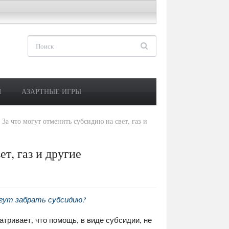
М
АЗАРТНЫЕ ИГРЫ
»
За что могут отменить субсидию на свет, газ и
т, газ и другие
гут забрать субсидию?
тривает, что помощь, в виде субсидии, не