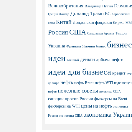
Великобритания
Германи
Владимир Путин
Дональд Трамп
ЕС
Греция
Доллар
Европейский
Китай
Лондонская фондовая биржа
МВ
союз
США
Россия
Турция
Саудовская Аравия
бизнес
Украина
Япония
Франция
бизнес
идеи
деньги
добыча нефти
военный
идеи для бизнеса
кредит
кур
нефть
нефть Brent
нефть WTI
доллара
падение цен
полезные советы
нефть
политика США
санкции против России
фьючерсы на Brent
цены на нефть
фьючерсы на WTI
экономика
экономика Украи
экономика США
России