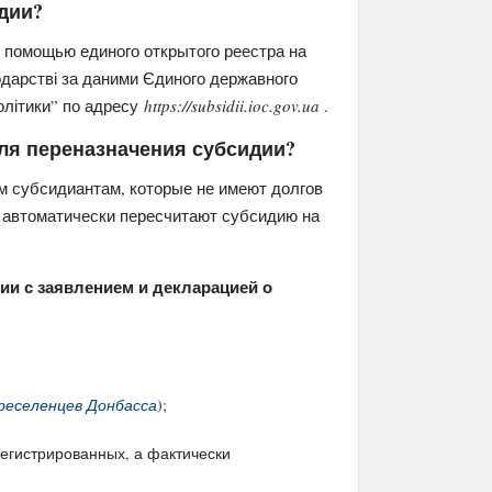
дии?
с помощью единого открытого реестра на
одарстві за даними Єдиного державного
олітики” по адресу
https://subsidii.ioc.gov.ua
.
для переназначения субсидии?
 субсидиантам, которые не имеют долгов
, автоматически пересчитают субсидию на
ии с заявлением и декларацией о
реселенцев Донбасса
);
егистрированных, а фактически