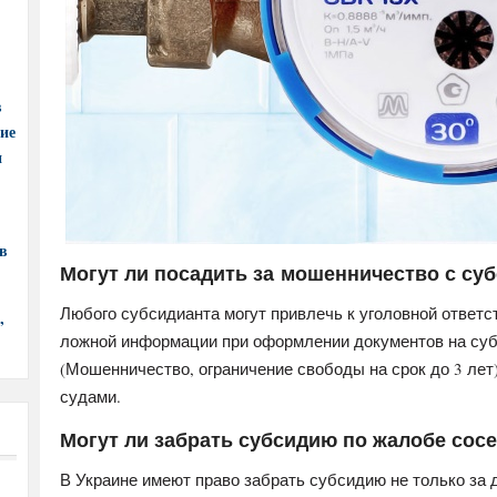
в
ние
и
в
Могут ли посадить за мошенничество с су
Любого субсидианта могут привлечь к уголовной ответс
,
ложной информации при оформлении документов на субси
(Мошенничество, ограничение свободы на срок до 3 лет
судами.
Могут ли забрать субсидию по жалобе сос
В Украине имеют право забрать субсидию не только за д