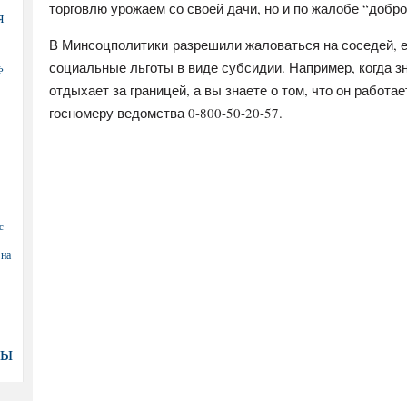
торговлю урожаем со своей дачи, но и по жалобе “добр
я
В Минсоцполитики разрешили жаловаться на соседей, е
социальные льготы в виде субсидии. Например, когда 
Ф
отдыхает за границей, а вы знаете о том, что он работ
госномеру ведомства 0-800-50-20-57.
с
 на
ны