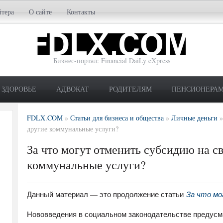
йтера
О сайте
Контакты
Бизнес-портал: Financial DaiLy eXpress
ЗДОРОВЬЕ
АДВОКАТ
РОДИТЕЛЯМ
ПЕНСИОНЕРА
FDLX.COM
»
Статьи для бизнеса и общества
»
Личные деньги
другие коммунальные услуги?
За что могут отменить субсидию на све
коммунальные услуги?
Данный материал — это продолжение статьи
За что мо
Нововведения в социальном законодательстве предусма