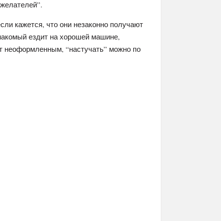
ожелателей”.
сли кажется, что они незаконно получают
знакомый ездит на хорошей машине,
ает неоформленным, “настучать” можно по