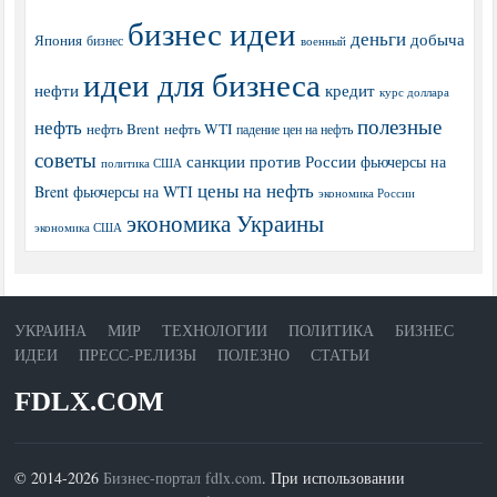
бизнес идеи
деньги
добыча
Япония
бизнес
военный
идеи для бизнеса
нефти
кредит
курс доллара
полезные
нефть
нефть Brent
нефть WTI
падение цен на нефть
советы
санкции против России
фьючерсы на
политика США
цены на нефть
Brent
фьючерсы на WTI
экономика России
экономика Украины
экономика США
УКРАИНА
МИР
ТЕХНОЛОГИИ
ПОЛИТИКА
БИЗНЕС
ИДЕИ
ПРЕСС-РЕЛИЗЫ
ПОЛЕЗНО
СТАТЬИ
FDLX.COM
© 2014-2026
Бизнес-портал fdlx.com
. При использовании