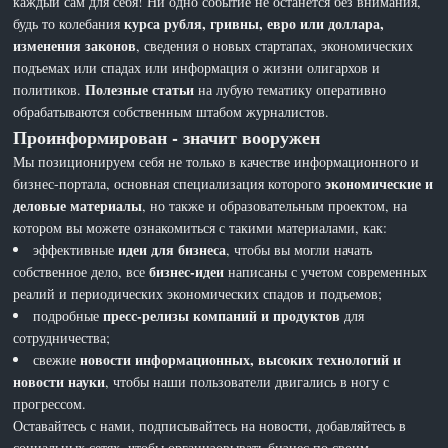
каждый сам для себя! Ни одно событие не останется без внимания,
курса рубля, гривны, евро или доллара,
будь то колебания
изменения законов
, сведения о новых стартапах, экономических
подъемах или спадах или информация о жизни олигархов и
Полезные статьи
политиков.
на лубую тематику оперативно
обрабатываются собственным штабом журналистов.
Проинформирован - значит вооружен
Мы позиционируем себя не только в качестве информационного и
экономические и
бизнес-портала, основная специализация которого
деловые материалы
, но также и образовательным проектом, на
котором вы можете ознакомиться с такими материалами, как:
идеи для бизнеса
эффективные
, чтобы вы могли начать
бизнес-идеи
собственное дело, все
написаны с учетом современных
реалий и периодических экономических спадов и подъемов;
пресс-релизы компаний и продуктов
подробные
для
сотрудничества;
новости информационных, высоких технологий и
свежие
новости науки
, чтобы наши пользователи двигались в ногу с
прогрессом.
Оставайтесь с нами, подписывайтесь на новости, добавляйтесь в
социальных сетях, чтобы организовывать бизнес по своим