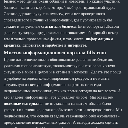
Бизнес – это целый океан событий и новостей, а каждый участник
бизнеса - капитан корабля, который выбирает правильный курс.
Сложно держать руку «на пульсе», если нет проверенного
справедливого источника информации, где публиковались бы
статьи для бизнеса
свежие и актуальные
. Бизнес-портал fdlx.com
решает эту задачу, предоставляя пользователям обширный спектр
информацию о
тем и только проверенные факты, в том числе,
кредитах, депозитах и заработке в интернете
.
Миссия информационного портала fdlx.com
Принимать взвешенные и обоснованные решения необходимо,
учитывая геополитическую, экономическую и технологическую
ситуацию в мире в целом и в стране в частности. Делать это проще
и удобнее на одном консолидированном ресурсе, а не искать
актуальную и свежую информацию на разных не всегда
непроверенных источниках, так как время сегодня на вес золота. А
кто владеет информацией, тот управляет миром! Мы освещаем
полезные материалы
, не отставая ни на шаг, чтобы вы были
уверены в источнике, а также объективности и непредвзятости. Мы
подчеркиваем, что основная задача уважающего себя журналиста -
предоставление неискаженных фактов. А выводы должен сделать