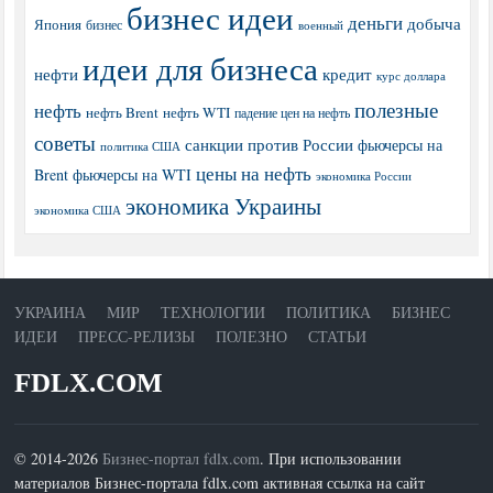
бизнес идеи
деньги
добыча
Япония
бизнес
военный
идеи для бизнеса
нефти
кредит
курс доллара
полезные
нефть
нефть Brent
нефть WTI
падение цен на нефть
советы
санкции против России
фьючерсы на
политика США
цены на нефть
Brent
фьючерсы на WTI
экономика России
экономика Украины
экономика США
УКРАИНА
МИР
ТЕХНОЛОГИИ
ПОЛИТИКА
БИЗНЕС
ИДЕИ
ПРЕСС-РЕЛИЗЫ
ПОЛЕЗНО
СТАТЬИ
FDLX.COM
© 2014-2026
Бизнес-портал fdlx.com
. При использовании
материалов Бизнес-портала fdlx.com активная ссылка на сайт