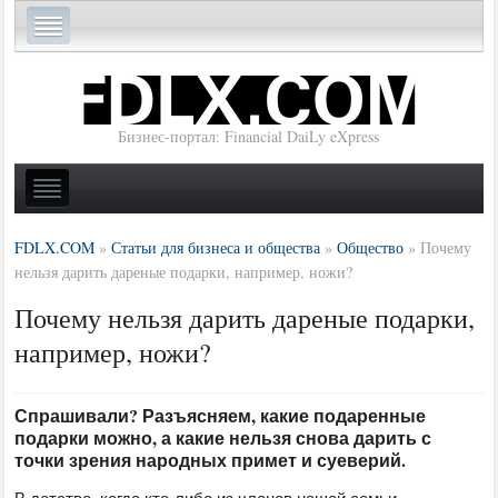
Бизнес-портал: Financial DaiLy eXpress
FDLX.COM
»
Статьи для бизнеса и общества
»
Общество
»
Почему
нельзя дарить дареные подарки, например, ножи?
Почему нельзя дарить дареные подарки,
например, ножи?
Спрашивали? Разъясняем, какие подаренные
подарки можно, а какие нельзя снова дарить с
точки зрения народных примет и суеверий.
В детстве, когда кто-либо из членов нашей семьи