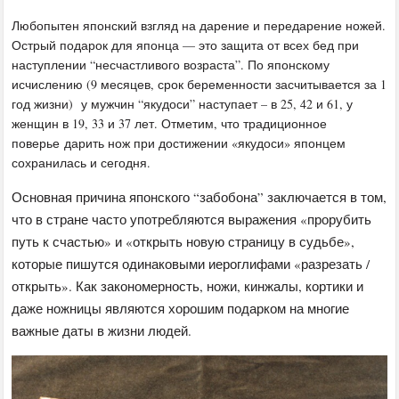
Любопытен японский взгляд на дарение и передарение ножей.
Острый подарок для японца — это защита от всех бед при
наступлении “несчастливого возраста”. По японскому
исчислению (9 месяцев, срок беременности засчитывается за 1
год жизни) у мужчин “якудоси” наступает – в 25, 42 и 61, у
женщин в 19, 33 и 37 лет. Отметим, что традиционное
поверье дарить нож при достижении «якудоси» японцем
сохранилась и сегодня.
Основная причина японского “забобона” заключается в том,
что в стране часто употребляются выражения «прорубить
путь к счастью» и «открыть новую страницу в судьбе»,
которые пишутся одинаковыми иероглифами «разрезать /
открыть». Как закономерность, ножи, кинжалы, кортики и
даже ножницы являются хорошим подарком на многие
важные даты в жизни людей.