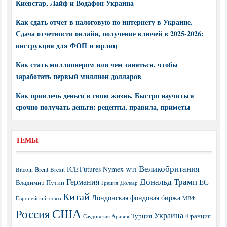
Киевстар, Лайф и Водафон Украина
Как сдать отчет в налоговую по интернету в Украине.
Сдача отчетности онлайн, получение ключей в 2025-2026:
инструкция для ФОП и юрлиц
Как стать миллионером или чем заняться, чтобы
заработать первый миллион долларов
Как привлечь деньги в свою жизнь. Быстро научиться
срочно получать деньги: рецепты, правила, приметы
ТЕМЫ
Великобритания
ICE Futures
Nymex
Brent
WTI
Bitcoin
Brexit
Дональд Трамп
Германия
ЕС
Владимир Путин
Греция
Доллар
Китай
Лондонская фондовая биржа
МВФ
Европейский союз
США
Россия
Украина
Турция
Франция
Саудовская Аравия