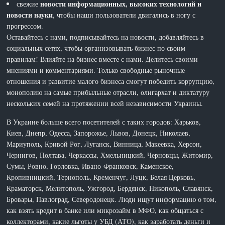
новости информационных, высоких технологий и
свежие
новости науки
, чтобы наши пользователи двигались в ногу с
прогрессом.
Оставайтесь с нами, подписывайтесь на новости, добавляйтесь в
социальных сетях, чтобы организовывать бизнес по своим
правилам! Влияйте на бизнес вместе с нами. Делитесь своими
мнениями и комментариями. Только свободные рыночные
отношения и развитие малого бизнеса смогут победить коррупцию,
монополию на самые прибыльные отрасли, олигархат и диктатуру
нескольких семей на протяжении всей независимости Украины.
В Украине больше всего посетителей с таких городов: Харьков,
Киев, Днепр, Одесса, Запорожье, Львов, Донецк, Николаев,
Мариуполь, Кривой Рог, Луганск, Винница, Макеевка, Херсон,
Чернигов, Полтава, Черкассы, Хмельницкий, Черновцы, Житомир,
Сумы, Ровно, Горловка, Ивано-Франковск, Каменское,
Кропивницкий, Тернополь, Кременчуг, Луцк, Белая Церковь,
Краматорск, Мелитополь, Ужгород, Бердянск, Никополь, Славянск,
Бровары, Павлоград, Северодонецк. Люди ищут информацию о том,
как взять кредит в банке или микрозайм в МФО, как общаться с
коллекторами, какие льготы у УБД (АТО), как заработать деньги и