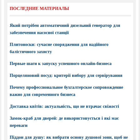
ПОСЛЕДНИЕ МАТЕРИАЛЫ
Який потрібен автоматичний дизельний генератор для
забезпечення насосної станції
Плитоноски: сучасне спорядження для надійного
балістичного захисту
Первые шаги к запуску успешного онлайн-бизнеса
Порцеляновий посуд: критерії вибору для сервірування
Почему профессиональное бухгалтерское сопровождение
важно для современного бизнеса
Доставка квітів: актуальність, що не втрачає свіжості
Замок-краб для дверей: де використовується і які має
переваги
Піддон для душу: як вибрати основу душової зони, щоб не