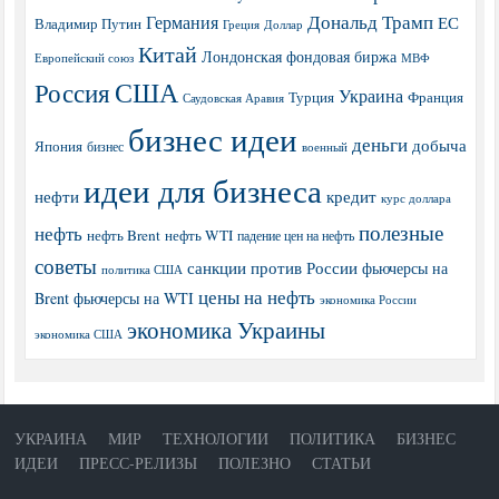
Дональд Трамп
Германия
ЕС
Владимир Путин
Греция
Доллар
Китай
Лондонская фондовая биржа
МВФ
Европейский союз
США
Россия
Украина
Турция
Франция
Саудовская Аравия
бизнес идеи
деньги
добыча
Япония
бизнес
военный
идеи для бизнеса
нефти
кредит
курс доллара
полезные
нефть
нефть Brent
нефть WTI
падение цен на нефть
советы
санкции против России
фьючерсы на
политика США
цены на нефть
Brent
фьючерсы на WTI
экономика России
экономика Украины
экономика США
УКРАИНА
МИР
ТЕХНОЛОГИИ
ПОЛИТИКА
БИЗНЕС
ИДЕИ
ПРЕСС-РЕЛИЗЫ
ПОЛЕЗНО
СТАТЬИ