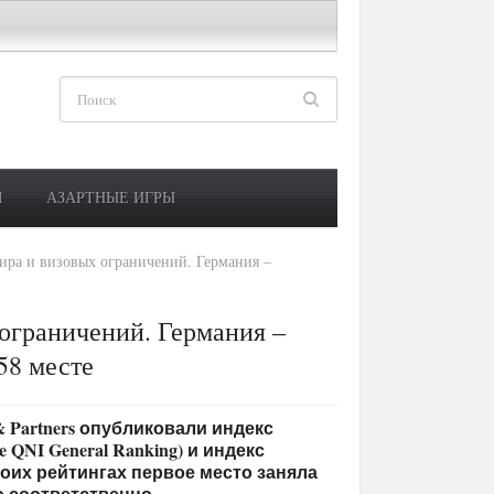
М
АЗАРТНЫЕ ИГРЫ
ира и визовых ограничений. Германия –
 ограничений. Германия –
58 месте
 & Partners опубликовали индекс
The QNI General Ranking) и индекс
 обоих рейтингах первое место заняла
о соответственно.