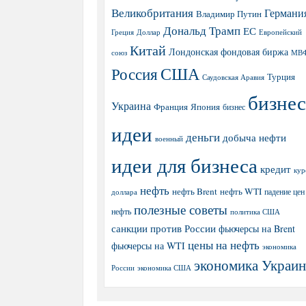
Великобритания
Германи
Владимир Путин
Дональд Трамп
ЕС
Греция
Доллар
Европейский
Китай
Лондонская фондовая биржа
МВ
союз
США
Россия
Турция
Саудовская Аравия
бизнес
Украина
Япония
Франция
бизнес
идеи
деньги
добыча нефти
военный
идеи для бизнеса
кредит
кур
нефть
нефть Brent
нефть WTI
доллара
падение цен
полезные советы
нефть
политика США
санкции против России
фьючерсы на Brent
цены на нефть
фьючерсы на WTI
экономика
экономика Украи
экономика США
России