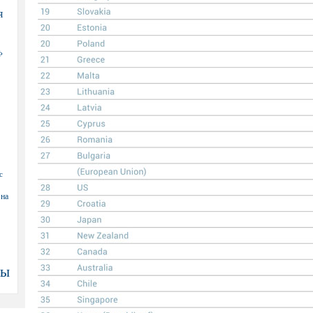
я
Ф
с
 на
ны