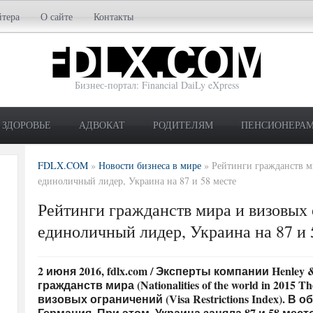
йтера
О сайте
Контакты
Бизнес-портал: Financial DaiLy eXpress
ЗДОРОВЬЕ
АДВОКАТ
РОДИТЕЛЯМ
ПЕНСИОНЕРА
FDLX.COM
»
Новости бизнеса в мире
»
Рейтинги гражданств м
единоличный лидер, Украина на 87 и 58 месте
Рейтинги гражданств мира и визовых
единоличный лидер, Украина на 87 и 
2 июня 2016, fdlx.com / Эксперты компании Henley
гражданств мира (Nationalities of the world in 2015 
визовых ограничений (Visa Restrictions Index). В
Германия. При этом, Украина заняла 87 и 58 мест