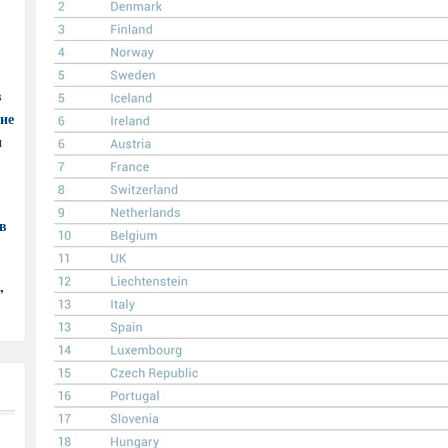
в
ние
и
в
,