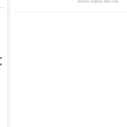
Бизнес-портал fdlx.com
·
и
и