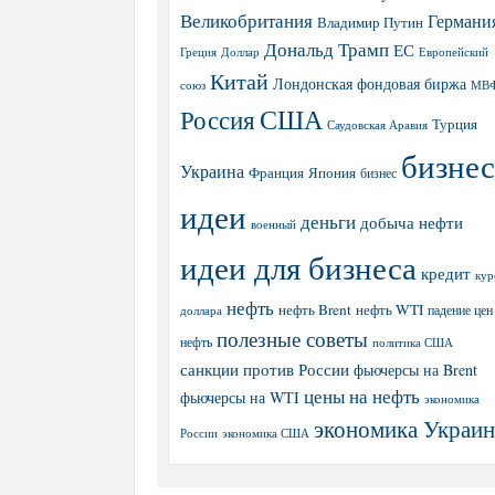
Великобритания
Германи
Владимир Путин
Дональд Трамп
ЕС
Греция
Доллар
Европейский
Китай
Лондонская фондовая биржа
МВ
союз
США
Россия
Турция
Саудовская Аравия
бизнес
Украина
Япония
Франция
бизнес
идеи
деньги
добыча нефти
военный
идеи для бизнеса
кредит
кур
нефть
нефть Brent
нефть WTI
доллара
падение цен
полезные советы
нефть
политика США
санкции против России
фьючерсы на Brent
цены на нефть
фьючерсы на WTI
экономика
экономика Украи
экономика США
России