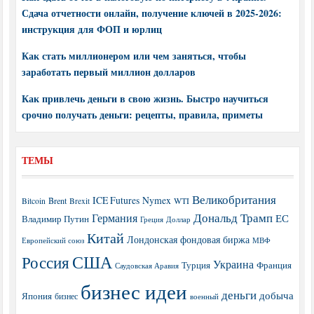
Сдача отчетности онлайн, получение ключей в 2025-2026:
инструкция для ФОП и юрлиц
Как стать миллионером или чем заняться, чтобы
заработать первый миллион долларов
Как привлечь деньги в свою жизнь. Быстро научиться
срочно получать деньги: рецепты, правила, приметы
ТЕМЫ
Великобритания
ICE Futures
Nymex
Brent
WTI
Bitcoin
Brexit
Дональд Трамп
Германия
ЕС
Владимир Путин
Греция
Доллар
Китай
Лондонская фондовая биржа
МВФ
Европейский союз
США
Россия
Украина
Турция
Франция
Саудовская Аравия
бизнес идеи
деньги
добыча
Япония
бизнес
военный