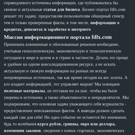
справедливого источника информации, где публиковались бы
статьи для бизнеса
свежие и актуальные
. Бизнес-портал fdlx.com
решает эту задачу, предоставляя пользователям обширный спектр
информацию о
тем и только проверенные факты, в том числе,
кредитах, депозитах и заработке в интернете
.
Миссия информационного портала fdlx.com
Принимать взвешенные и обоснованные решения необходимо,
учитывая геополитическую, экономическую и технологическую
ситуацию в мире в целом и в стране в частности. Делать это проще
и удобнее на одном консолидированном ресурсе, а не искать
актуальную и свежую информацию на разных не всегда
непроверенных источниках, так как время сегодня на вес золота. А
кто владеет информацией, тот управляет миром! Мы освещаем
полезные материалы
, не отставая ни на шаг, чтобы вы были
уверены в источнике, а также объективности и непредвзятости. Мы
подчеркиваем, что основная задача уважающего себя журналиста -
предоставление неискаженных фактов. А выводы должен сделать
каждый сам для себя! Ни одно событие не останется без внимания,
курса рубля, гривны, евро или доллара,
будь то колебания
изменения законов
, сведения о новых стартапах, экономических