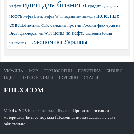
идеи для бизнеса
нефти
кредит
курс доллара
полезные
нефть
нефть Brent
нефть WTI
падение цен на нефть
советы
санкции против России
фьючерсы на
политика США
цены на нефть
Brent
фьючерсы на WTI
экономика России
экономика Украины
экономика США
УКРАИНА
МИР
ТЕХНОЛОГИИ
ПОЛИТИКА
БИЗНЕС
ИДЕИ
ПРЕСС-РЕЛИЗЫ
ПОЛЕЗНО
СТАТЬИ
FDLX.COM
© 2014-2026
Бизнес-портал fdlx.com
. При использовании
материалов Бизнес-портала fdlx.com активная ссылка на сайт
обязательна!