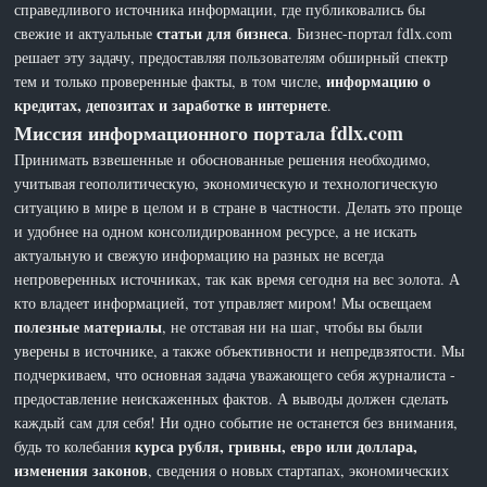
справедливого источника информации, где публиковались бы
статьи для бизнеса
свежие и актуальные
. Бизнес-портал fdlx.com
решает эту задачу, предоставляя пользователям обширный спектр
информацию о
тем и только проверенные факты, в том числе,
кредитах, депозитах и заработке в интернете
.
Миссия информационного портала fdlx.com
Принимать взвешенные и обоснованные решения необходимо,
учитывая геополитическую, экономическую и технологическую
ситуацию в мире в целом и в стране в частности. Делать это проще
и удобнее на одном консолидированном ресурсе, а не искать
актуальную и свежую информацию на разных не всегда
непроверенных источниках, так как время сегодня на вес золота. А
кто владеет информацией, тот управляет миром! Мы освещаем
полезные материалы
, не отставая ни на шаг, чтобы вы были
уверены в источнике, а также объективности и непредвзятости. Мы
подчеркиваем, что основная задача уважающего себя журналиста -
предоставление неискаженных фактов. А выводы должен сделать
каждый сам для себя! Ни одно событие не останется без внимания,
курса рубля, гривны, евро или доллара,
будь то колебания
изменения законов
, сведения о новых стартапах, экономических