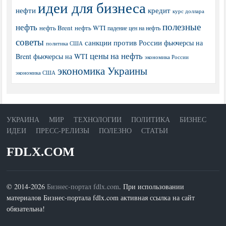
идеи для бизнеса
нефти
кредит
курс доллара
полезные
нефть
нефть Brent
нефть WTI
падение цен на нефть
советы
санкции против России
фьючерсы на
политика США
цены на нефть
Brent
фьючерсы на WTI
экономика России
экономика Украины
экономика США
УКРАИНА
МИР
ТЕХНОЛОГИИ
ПОЛИТИКА
БИЗНЕС
ИДЕИ
ПРЕСС-РЕЛИЗЫ
ПОЛЕЗНО
СТАТЬИ
FDLX.COM
© 2014-2026
Бизнес-портал fdlx.com
. При использовании
материалов Бизнес-портала fdlx.com активная ссылка на сайт
обязательна!