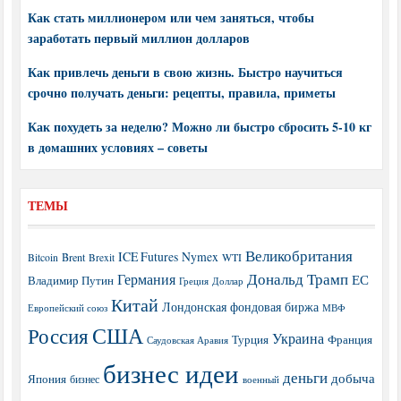
Как стать миллионером или чем заняться, чтобы
заработать первый миллион долларов
Как привлечь деньги в свою жизнь. Быстро научиться
срочно получать деньги: рецепты, правила, приметы
Как похудеть за неделю? Можно ли быстро сбросить 5-10 кг
в домашних условиях – советы
ТЕМЫ
Великобритания
ICE Futures
Nymex
Brent
WTI
Bitcoin
Brexit
Дональд Трамп
Германия
ЕС
Владимир Путин
Греция
Доллар
Китай
Лондонская фондовая биржа
МВФ
Европейский союз
США
Россия
Украина
Турция
Франция
Саудовская Аравия
бизнес идеи
деньги
добыча
Япония
бизнес
военный