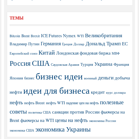
ТЕМЫ
Великобритания
ICE Futures
Nymex
Brent
WTI
Bitcoin
Brexit
Дональд Трамп
Германия
ЕС
Владимир Путин
Греция
Доллар
Китай
Лондонская фондовая биржа
МВФ
Европейский союз
США
Россия
Украина
Турция
Франция
Саудовская Аравия
бизнес идеи
деньги
добыча
Япония
бизнес
военный
идеи для бизнеса
нефти
кредит
курс доллара
полезные
нефть
нефть Brent
нефть WTI
падение цен на нефть
советы
санкции против России
фьючерсы на
политика США
цены на нефть
Brent
фьючерсы на WTI
экономика России
экономика Украины
экономика США