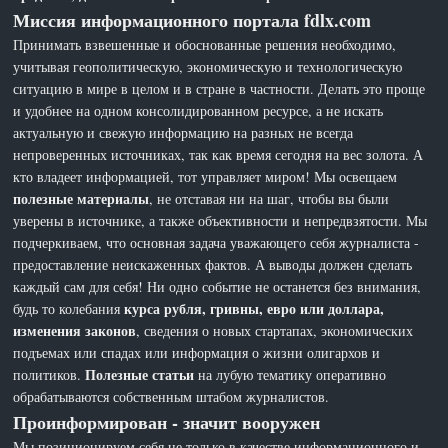
Миссия информационного портала fdlx.com
Принимать взвешенные и обоснованные решения необходимо,
учитывая геополитическую, экономическую и технологическую
ситуацию в мире в целом и в стране в частности. Делать это проще
и удобнее на одном консолидированном ресурсе, а не искать
актуальную и свежую информацию на разных не всегда
непроверенных источниках, так как время сегодня на вес золота. А
кто владеет информацией, тот управляет миром! Мы освещаем
полезные материалы
, не отставая ни на шаг, чтобы вы были
уверены в источнике, а также объективности и непредвзятости. Мы
подчеркиваем, что основная задача уважающего себя журналиста -
предоставление неискаженных фактов. А выводы должен сделать
каждый сам для себя! Ни одно событие не останется без внимания,
курса рубля, гривны, евро или доллара,
будь то колебания
изменения законов
, сведения о новых стартапах, экономических
подъемах или спадах или информация о жизни олигархов и
Полезные статьи
политиков.
на лубую тематику оперативно
обрабатываются собственным штабом журналистов.
Проинформирован - значит вооружен
Мы позиционируем себя не только в качестве информационного и