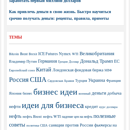
заработать первый миллион долларов
Как привлечь деньги в свою жизнь. Быстро научиться
срочно получать деньги: рецепты, правила, приметы
ТЕМЫ
Великобритания
ICE Futures
Nymex
Brent
WTI
Bitcoin
Brexit
Дональд Трамп
Германия
ЕС
Владимир Путин
Греция
Доллар
Китай
Лондонская фондовая биржа
МВФ
Европейский союз
США
Россия
Украина
Турция
Франция
Саудовская Аравия
бизнес идеи
деньги
добыча
Япония
бизнес
военный
идеи для бизнеса
нефти
кредит
курс доллара
полезные
нефть
нефть Brent
нефть WTI
падение цен на нефть
советы
санкции против России
фьючерсы на
политика США