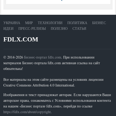
УКРАИНА
МИР
ТЕХНОЛОГИИ
ПОЛИТИКА
БИЗНЕС
ИДЕИ
ПРЕСС-РЕЛИЗЫ
ПОЛЕЗНО
СТАТЬИ
FDLX.COM
© 2014-2026
Бизнес-портал fdlx.com
. При использовании
материалов Бизнес-портала fdlx.com активная ссылка на сайт
обязательна!
Все материалы на этом сайте размещены на условиях лицензии
Creative Commons Attribution 4.0 International.
Изображения и текст принадлежат авторам. Если нарушаются Ваши
авторские права, ознакомьтесь с Условиями использования контента
на нашем «Бизнес портале fdlx.com», перейдя по ссылке
https://fdlx.com/about/copyright
.