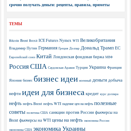
срочно получать деньги: рецепты, правила, приметы
ТЕМЫ
Великобритания
ICE Futures
Nymex
Brent
WTI
Bitcoin
Brexit
Дональд Трамп
Германия
ЕС
Владимир Путин
Греция
Доллар
Китай
Лондонская фондовая биржа
МВФ
Европейский союз
США
Россия
Украина
Турция
Франция
Саудовская Аравия
бизнес идеи
деньги
добыча
Япония
бизнес
военный
идеи для бизнеса
нефти
кредит
курс доллара
полезные
нефть
нефть Brent
нефть WTI
падение цен на нефть
советы
санкции против России
фьючерсы на
политика США
цены на нефть
Brent
фьючерсы на WTI
экономика России
экономика Украины
экономика США