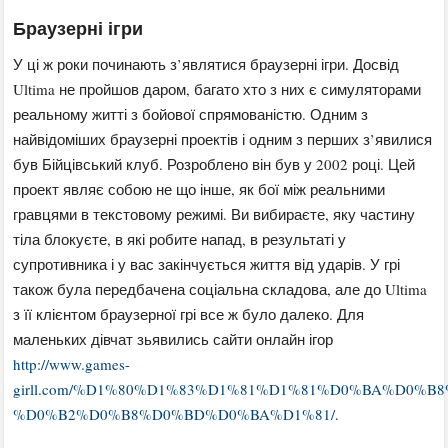
Браузерні ігри
У ці ж роки починають з’являтися браузерні ігри. Досвід
Ultima не пройшов даром, багато хто з них є симуляторами
реальному житті з бойової спрямованістю. Одним з
найвідоміших браузерні проектів і одним з перших з’явилися
був Бійцівський клуб. Розроблено він був у 2002 році. Цей
проект являє собою не що інше, як бої між реальними
гравцями в текстовому режимі. Ви вибираєте, яку частину
тіла блокуєте, в які робите напад, в результаті у
супротивника і у вас закінчується життя від ударів. У грі
також була передбачена соціальна складова, але до Ultima
з її клієнтом браузерної грі все ж було далеко. Для
маленьких дівчат зьявились сайти онлайн ігор
http://www.games-
girll.com/%D1%80%D1%83%D1%81%D1%81%D0%BA%D0
%D0%B2%D0%B8%D0%BD%D0%BA%D1%81/
.