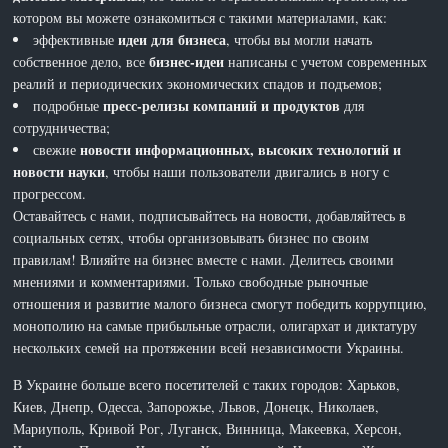
котором вы можете ознакомиться с такими материалами, как:
идеи для бизнеса
эффективные
, чтобы вы могли начать
бизнес-идеи
собственное дело, все
написаны с учетом современных
реалий и периодических экономических спадов и подъемов;
пресс-релизы компаний и продуктов
подробные
для
сотрудничества;
новости информационных, высоких технологий и
свежие
новости науки
, чтобы наши пользователи двигались в ногу с
прогрессом.
Оставайтесь с нами, подписывайтесь на новости, добавляйтесь в
социальных сетях, чтобы организовывать бизнес по своим
правилам! Влияйте на бизнес вместе с нами. Делитесь своими
мнениями и комментариями. Только свободные рыночные
отношения и развитие малого бизнеса смогут победить коррупцию,
монополию на самые прибыльные отрасли, олигархат и диктатуру
нескольких семей на протяжении всей независимости Украины.
В Украине больше всего посетителей с таких городов: Харьков,
Киев, Днепр, Одесса, Запорожье, Львов, Донецк, Николаев,
Мариуполь, Кривой Рог, Луганск, Винница, Макеевка, Херсон,