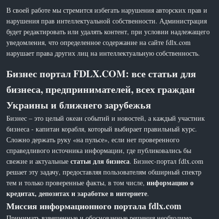
В своей работе мы стремится избегать нарушения авторских прав и
нарушения прав интеллектуальной собственности. Администрация
будет редактировать или удалять контент, при условии надлежащего
уведомления, что определенное содержание на сайте fdlx.com
нарушает права других лиц на интеллектуальную собственность.
Бизнес портал FDLX.COM: все статьи для
бизнеса, предпринимателей, всех граждан
Украины и ближнего зарубежья
Бизнес – это целый океан событий и новостей, а каждый участник
бизнеса - капитан корабля, который выбирает правильный курс.
Сложно держать руку «на пульсе», если нет проверенного
справедливого источника информации, где публиковались бы
статьи для бизнеса
свежие и актуальные
. Бизнес-портал fdlx.com
решает эту задачу, предоставляя пользователям обширный спектр
информацию о
тем и только проверенные факты, в том числе,
кредитах, депозитах и заработке в интернете
.
Миссия информационного портала fdlx.com
Принимать взвешенные и обоснованные решения необходимо,