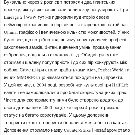
Буквально через 2 роки світ потрясли два гігантських
проекту, які тут же завоювали величезну популярність. Ігри
Lineage 2 і WoW тут же підкорили аудиторію своєю
неймовірно красивою, в порівнянні зі старенькою на той час
Ultima, графікою і величезною кількістю можливостей. У них
було все, що потрібно тодішньому користувачеві: професії,
захоплення замків, битви, вивчення умінь, прокачування
озброєння, соціальна складова і т.д. Обидві гри тут же
отримали шалену популярність і до сих пір конкурують між
собою. Саме ці ігри стали прабатьками Aion, Perfect World та
інших MMORPG, що намагаються походити на ці проекти.
У цей же час, в 2004 році, розробники культової гри Half Life
навіть і не замислювалися про багатокористувацьких іграх.
Чисто для експерименту ними було створено додаток до
свого дітища ще в 2000 році, яке через 4 роки отримало
статус на багато користувачів. У цьому доповненні
терористи і контр терористи боролися між собою на картах.
Доповнення отримало назву Counter-Strike і незабаром стало