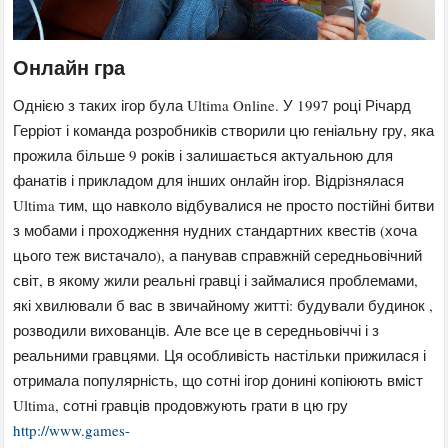
Онлайн гра
Однією з таких ігор була Ultima Online. У 1997 році Річард
Герріот і команда розробників створили цю геніальну гру, яка
прожила більше 9 років і залишається актуальною для
фанатів і прикладом для інших онлайн ігор. Відрізнялася
Ultima тим, що навколо відбувалися не просто постійні битви
з мобами і проходження нудних стандартних квестів (хоча
цього теж вистачало), а панував справжній середньовічний
світ, в якому жили реальні гравці і займалися проблемами,
які хвилювали б вас в звичайному житті: будували будинок ,
розводили вихованців. Але все це в середньовіччі і з
реальними гравцями. Ця особливість настільки прижилася і
отримала популярність, що сотні ігор донині копіюють вміст
Ultima, сотні гравців продовжують грати в цю гру
http://www.games-