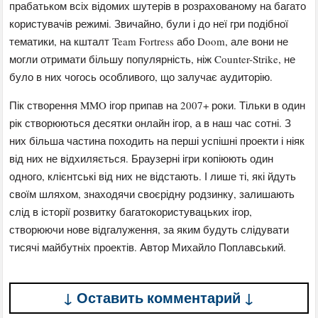
прабатьком всіх відомих шутерів в розрахованому на багато
користувачів режимі. Звичайно, були і до неї гри подібної
тематики, на кшталт Team Fortress або Doom, але вони не
могли отримати більшу популярність, ніж Counter-Strike, не
було в них чогось особливого, що залучає аудиторію.
Пік створення MMO ігор припав на 2007+ роки. Тільки в один
рік створюються десятки онлайн ігор, а в наш час сотні. З
них більша частина походить на перші успішні проекти і ніяк
від них не відхиляється. Браузерні ігри копіюють один
одного, клієнтські від них не відстають. І лише ті, які йдуть
своїм шляхом, знаходячи своєрідну родзинку, залишають
слід в історії розвитку багатокористувацьких ігор,
створюючи нове відгалуження, за яким будуть слідувати
тисячі майбутніх проектів. Автор Михайло Поплавський.
↓ Оставить комментарий ↓