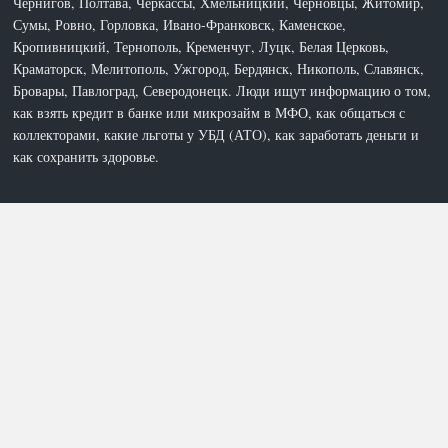
Чернигов, Полтава, Черкассы, Хмельницкий, Черновцы, Житомир,
Сумы, Ровно, Горловка, Ивано-Франковск, Каменское,
Кропивницкий, Тернополь, Кременчуг, Луцк, Белая Церковь,
Краматорск, Мелитополь, Ужгород, Бердянск, Никополь, Славянск,
Бровары, Павлоград, Северодонецк. Люди ищут информацию о том,
как взять кредит в банке или микрозайм в МФО, как общаться с
коллекторами, какие льготы у УБД (АТО), как заработать деньги и
как сохранить здоровье.