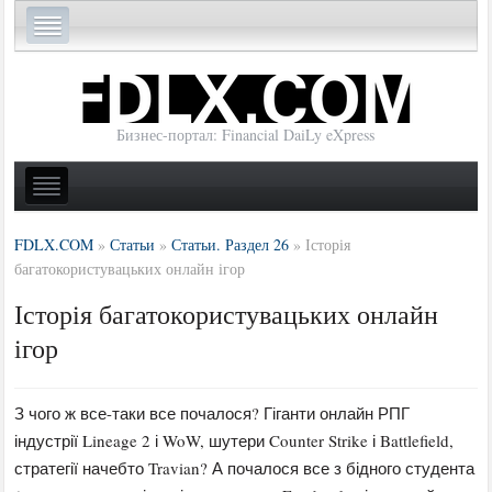
Бизнес-портал: Financial DaiLy eXpress
FDLX.COM
»
Статьи
»
Статьи. Раздел 26
»
Історія
багатокористувацьких онлайн ігор
Історія багатокористувацьких онлайн
ігор
З чого ж все-таки все почалося? Гіганти онлайн РПГ
індустрії Lineage 2 і WoW, шутери Counter Strike і Battlefield,
стратегії начебто Travian? А почалося все з бідного студента