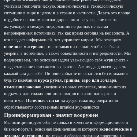
учитывая геополитическую, экономическую и технологическую
ситуацию в мире в целом и в стране в частности. Делать это проще
и удобнее на одном консолидированном ресурсе, а не искать
актуальную и свежую информацию на разных не всегда
непроверенных источниках, так как время сегодня на вес золота. А
кто владеет информацией, тот управляет миром! Мы освещаем
полезные материалы
, не отставая ни на шаг, чтобы вы были
уверены в источнике, а также объективности и непредвзятости. Мы
подчеркиваем, что основная задача уважающего себя журналиста -
предоставление неискаженных фактов. А выводы должен сделать
каждый сам для себя! Ни одно событие не останется без внимания,
курса рубля, гривны, евро или доллара,
будь то колебания
изменения законов
, сведения о новых стартапах, экономических
подъемах или спадах или информация о жизни олигархов и
Полезные статьи
политиков.
на лубую тематику оперативно
обрабатываются собственным штабом журналистов.
Проинформирован - значит вооружен
Мы позиционируем себя не только в качестве информационного и
экономические и
бизнес-портала, основная специализация которого
деловые материалы
, но также и образовательным проектом, на