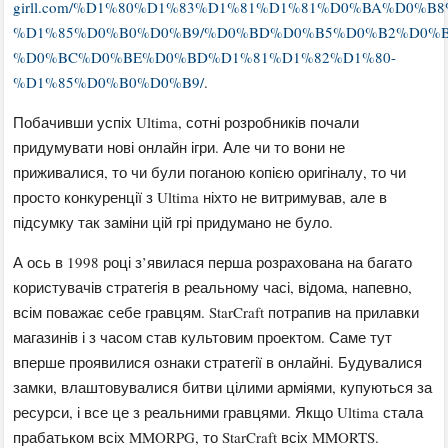
girll.com/%D1%80%D1%83%D1%81%D1%81%D0%BA%D0%
%D1%85%D0%B0%D0%B9/%D0%BD%D0%B5%D0%B2%D0%B
%D0%BC%D0%BE%D0%BD%D1%81%D1%82%D1%80-
%D1%85%D0%B0%D0%B9/
.
Побачивши успіх Ultima, сотні розробників почали
придумувати нові онлайн ігри. Але чи то вони не
приживалися, то чи були поганою копією оригіналу, то чи
просто конкуренції з Ultima ніхто не витримував, але в
підсумку так заміни цій грі придумано не було.
А ось в 1998 році з’явилася перша розрахована на багато
користувачів стратегія в реальному часі, відома, напевно,
всім поважає себе гравцям. StarCraft потрапив на прилавки
магазинів і з часом став культовим проектом. Саме тут
вперше проявилися ознаки стратегії в онлайні. Будувалися
замки, влаштовувалися битви цілими арміями, купуються за
ресурси, і все це з реальними гравцями. Якщо Ultima стала
прабатьком всіх MMORPG, то StarCraft всіх MMORTS.