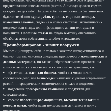
подчеркиваем, что основная задача уважающего себя журналиста -
предоставление неискаженных фактов. А выводы должен сделать
каждый сам для себя! Ни одно событие не останется без внимания,
курса рубля, гривны, евро или доллара,
будь то колебания
изменения законов
, сведения о новых стартапах, экономических
подъемах или спадах или информация о жизни олигархов и
Полезные статьи
политиков.
на лубую тематику оперативно
обрабатываются собственным штабом журналистов.
Проинформирован - значит вооружен
Мы позиционируем себя не только в качестве информационного и
экономические и
бизнес-портала, основная специализация которого
деловые материалы
, но также и образовательным проектом, на
котором вы можете ознакомиться с такими материалами, как:
идеи для бизнеса
эффективные
, чтобы вы могли начать
бизнес-идеи
собственное дело, все
написаны с учетом современных
реалий и периодических экономических спадов и подъемов;
пресс-релизы компаний и продуктов
подробные
для
сотрудничества;
новости информационных, высоких технологий и
свежие
новости науки
, чтобы наши пользователи двигались в ногу с
прогрессом.