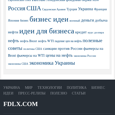
Европейский союз
США
Россия
Украина
Турция
Франция
Саудовская Аравия
бизнес идеи
деньги
добыча
Япония
бизнес
военный
идеи для бизнеса
нефти
кредит
курс доллара
полезные
нефть
нефть Brent
нефть WTI
падение цен на нефть
советы
санкции против России
фьючерсы на
политика США
цены на нефть
Brent
фьючерсы на WTI
экономика России
экономика Украины
экономика США
УКРАИНА
МИР
ТЕХНОЛОГИИ
ПОЛИТИКА
БИЗНЕС
ИДЕИ
ПРЕСС-РЕЛИЗЫ
ПОЛЕЗНО
СТАТЬИ
FDLX.COM