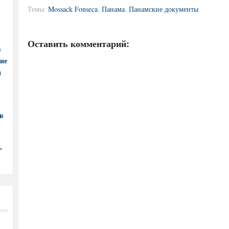
Темы:
Mossack Fonseca
,
Панама
,
Панамские документы
Оставить комментарий:
в
ние
и
в
,