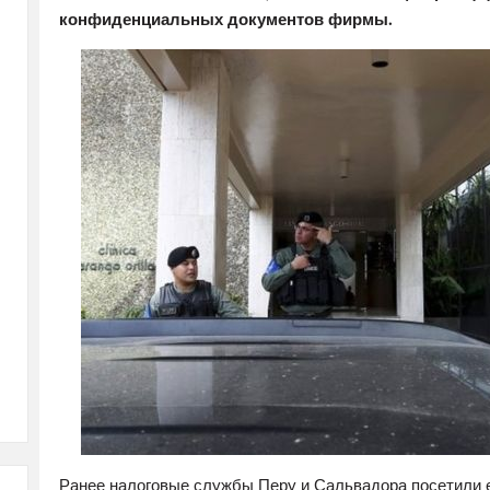
конфиденциальных документов фирмы.
Ранее налоговые службы Перу и Сальвадора посетили е