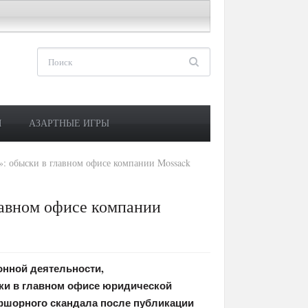
М
АЗАРТНЫЕ ИГРЫ
: обыски в главном офисе компании Mossack
лавном офисе компании
онной деятельности,
ки в главном офисе юридической
ффшорного скандала после публикации