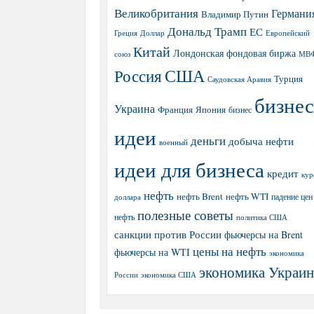
Великобритания
Германи
Владимир Путин
Дональд Трамп
ЕС
Греция
Доллар
Европейский
Китай
Лондонская фондовая биржа
МВ
союз
США
Россия
Турция
Саудовская Аравия
бизнес
Украина
Япония
Франция
бизнес
идеи
деньги
добыча нефти
военный
идеи для бизнеса
кредит
кур
нефть
нефть Brent
нефть WTI
доллара
падение цен
полезные советы
нефть
политика США
санкции против России
фьючерсы на Brent
цены на нефть
фьючерсы на WTI
экономика
экономика Украи
экономика США
России