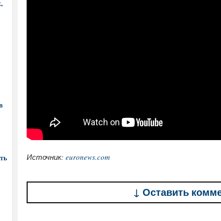
,
в
Источник:
euronews.com
ть
↓ Оставить комм