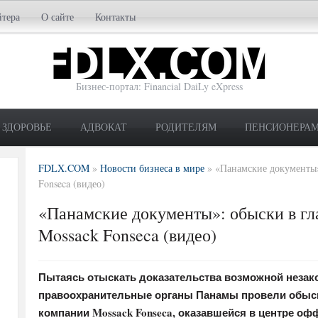
йтера
О сайте
Контакты
Бизнес-портал: Financial DaiLy eXpress
ЗДОРОВЬЕ
АДВОКАТ
РОДИТЕЛЯМ
ПЕНСИОНЕРА
FDLX.COM
»
Новости бизнеса в мире
»
«Панамские документы»
Fonseca (видео)
«Панамские документы»: обыски в г
Mossack Fonseca (видео)
Пытаясь отыскать доказательства возможной незак
правоохранительные органы Панамы провели обыс
компании Mossack Fonseca, оказавшейся в центре о