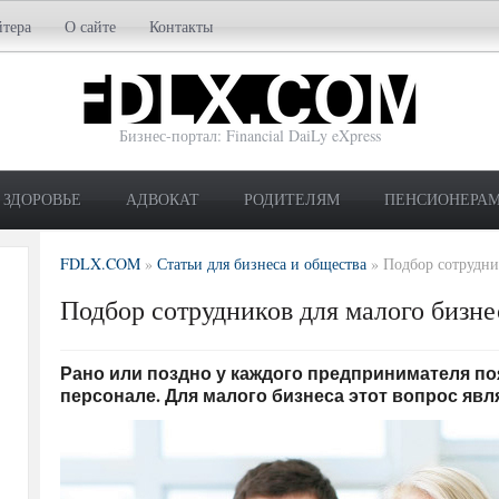
йтера
О сайте
Контакты
Бизнес-портал: Financial DaiLy eXpress
ЗДОРОВЬЕ
АДВОКАТ
РОДИТЕЛЯМ
ПЕНСИОНЕРА
FDLX.COM
»
Статьи для бизнеса и общества
»
Подбор сотрудни
Подбор сотрудников для малого бизне
Рано или поздно у каждого предпринимателя п
персонале. Для малого бизнеса этот вопрос яв