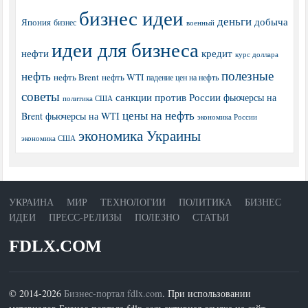
бизнес идеи
деньги
добыча
Япония
бизнес
военный
идеи для бизнеса
нефти
кредит
курс доллара
полезные
нефть
нефть Brent
нефть WTI
падение цен на нефть
советы
санкции против России
фьючерсы на
политика США
цены на нефть
Brent
фьючерсы на WTI
экономика России
экономика Украины
экономика США
УКРАИНА
МИР
ТЕХНОЛОГИИ
ПОЛИТИКА
БИЗНЕС
ИДЕИ
ПРЕСС-РЕЛИЗЫ
ПОЛЕЗНО
СТАТЬИ
FDLX.COM
© 2014-2026
Бизнес-портал fdlx.com
. При использовании