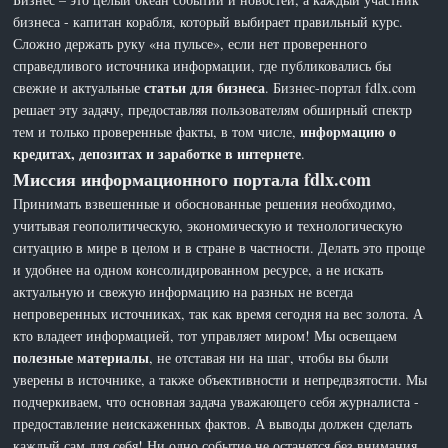
бизнеса - капитан корабля, который выбирает правильный курс.
Сложно держать руку «на пульсе», если нет проверенного
справедливого источника информации, где публиковались бы
статьи для бизнеса
свежие и актуальные
. Бизнес-портал fdlx.com
решает эту задачу, предоставляя пользователям обширный спектр
информацию о
тем и только проверенные факты, в том числе,
кредитах, депозитах и заработке в интернете
.
Миссия информационного портала fdlx.com
Принимать взвешенные и обоснованные решения необходимо,
учитывая геополитическую, экономическую и технологическую
ситуацию в мире в целом и в стране в частности. Делать это проще
и удобнее на одном консолидированном ресурсе, а не искать
актуальную и свежую информацию на разных не всегда
непроверенных источниках, так как время сегодня на вес золота. А
кто владеет информацией, тот управляет миром! Мы освещаем
полезные материалы
, не отставая ни на шаг, чтобы вы были
уверены в источнике, а также объективности и непредвзятости. Мы
подчеркиваем, что основная задача уважающего себя журналиста -
предоставление неискаженных фактов. А выводы должен сделать
каждый сам для себя! Ни одно событие не останется без внимания,