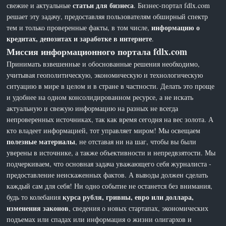
статьи для бизнеса
свежие и актуальные
. Бизнес-портал fdlx.com
решает эту задачу, предоставляя пользователям обширный спектр
информацию о
тем и только проверенные факты, в том числе,
кредитах, депозитах и заработке в интернете
.
Миссия информационного портала fdlx.com
Принимать взвешенные и обоснованные решения необходимо,
учитывая геополитическую, экономическую и технологическую
ситуацию в мире в целом и в стране в частности. Делать это проще
и удобнее на одном консолидированном ресурсе, а не искать
актуальную и свежую информацию на разных не всегда
непроверенных источниках, так как время сегодня на вес золота. А
кто владеет информацией, тот управляет миром! Мы освещаем
полезные материалы
, не отставая ни на шаг, чтобы вы были
уверены в источнике, а также объективности и непредвзятости. Мы
подчеркиваем, что основная задача уважающего себя журналиста -
предоставление неискаженных фактов. А выводы должен сделать
каждый сам для себя! Ни одно событие не останется без внимания,
курса рубля, гривны, евро или доллара,
будь то колебания
изменения законов
, сведения о новых стартапах, экономических
подъемах или спадах или информация о жизни олигархов и