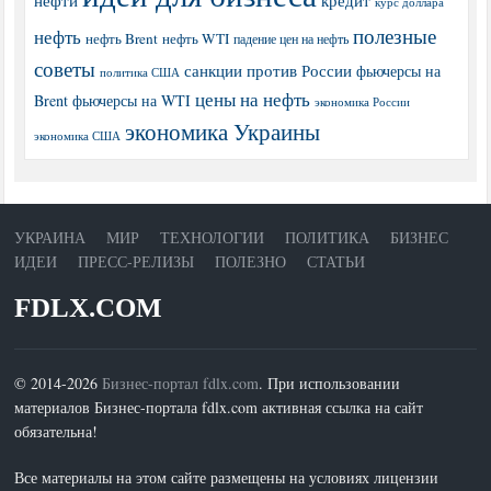
курс доллара
полезные
нефть
нефть Brent
нефть WTI
падение цен на нефть
советы
санкции против России
фьючерсы на
политика США
цены на нефть
Brent
фьючерсы на WTI
экономика России
экономика Украины
экономика США
УКРАИНА
МИР
ТЕХНОЛОГИИ
ПОЛИТИКА
БИЗНЕС
ИДЕИ
ПРЕСС-РЕЛИЗЫ
ПОЛЕЗНО
СТАТЬИ
FDLX.COM
© 2014-2026
Бизнес-портал fdlx.com
. При использовании
материалов Бизнес-портала fdlx.com активная ссылка на сайт
обязательна!
Все материалы на этом сайте размещены на условиях лицензии