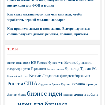
инструкция для ФОП и юрлиц
Как стать миллионером или чем заняться, чтобы
заработать первый миллион долларов
Как привлечь деньги в свою жизнь. Быстро научиться
срочно получать деньги: рецепты, правила, приметы
ТЕМЫ
Великобритания
ICE Futures
Nymex
Brent
WTI
Bitcoin
Brexit
Дональд Трамп
Германия
ЕС
Владимир Путин
Греция
Доллар
Китай
Лондонская фондовая биржа
МВФ
Европейский союз
США
Россия
Украина
Турция
Франция
Саудовская Аравия
бизнес идеи
деньги
добыча
Япония
бизнес
военный
идеи для бизнеса
нефти
кредит