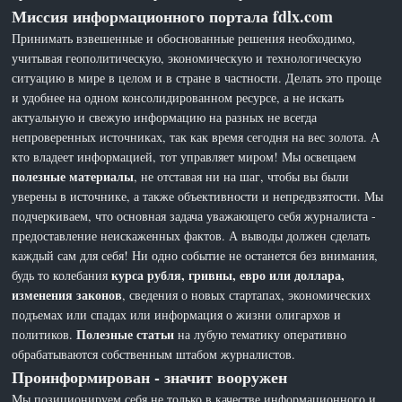
Миссия информационного портала fdlx.com
Принимать взвешенные и обоснованные решения необходимо,
учитывая геополитическую, экономическую и технологическую
ситуацию в мире в целом и в стране в частности. Делать это проще
и удобнее на одном консолидированном ресурсе, а не искать
актуальную и свежую информацию на разных не всегда
непроверенных источниках, так как время сегодня на вес золота. А
кто владеет информацией, тот управляет миром! Мы освещаем
полезные материалы
, не отставая ни на шаг, чтобы вы были
уверены в источнике, а также объективности и непредвзятости. Мы
подчеркиваем, что основная задача уважающего себя журналиста -
предоставление неискаженных фактов. А выводы должен сделать
каждый сам для себя! Ни одно событие не останется без внимания,
курса рубля, гривны, евро или доллара,
будь то колебания
изменения законов
, сведения о новых стартапах, экономических
подъемах или спадах или информация о жизни олигархов и
Полезные статьи
политиков.
на лубую тематику оперативно
обрабатываются собственным штабом журналистов.
Проинформирован - значит вооружен
Мы позиционируем себя не только в качестве информационного и