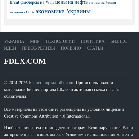
цены на нефть
Brent
фьючерсы на WTI
экономика России
экономика Украины
экономика США
УКРАИНА
МИР
ТЕХНОЛОГИИ
ПОЛИТИКА
БИЗНЕС
ИДЕИ
ПРЕСС-РЕЛИЗЫ
ПОЛЕЗНО
СТАТЬИ
FDLX.COM
© 2014-2026
Бизнес-портал fdlx.com
. При использовании
материалов Бизнес-портала fdlx.com активная ссылка на сайт
обязательна!
Все материалы на этом сайте размещены на условиях лицензии
Creative Commons Attribution 4.0 International.
Изображения и текст принадлежат авторам. Если нарушаются Ваши
авторские права, ознакомьтесь с Условиями использования контента