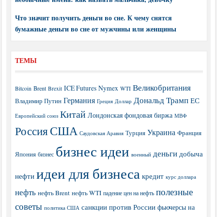
Что значит получить деньги во сне. К чему снятся
бумажные деньги во сне от мужчины или женщины
ТЕМЫ
Великобритания
ICE Futures
Nymex
Brent
WTI
Bitcoin
Brexit
Дональд Трамп
Германия
ЕС
Владимир Путин
Греция
Доллар
Китай
Лондонская фондовая биржа
МВФ
Европейский союз
США
Россия
Украина
Турция
Франция
Саудовская Аравия
бизнес идеи
деньги
добыча
Япония
бизнес
военный
идеи для бизнеса
нефти
кредит
курс доллара
полезные
нефть
нефть Brent
нефть WTI
падение цен на нефть
советы
санкции против России
фьючерсы на
политика США