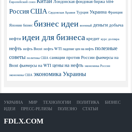
Китай
Лондонская фондовая биржа
МВФ
Европейский союз
США
Россия
Украина
Турция
Франция
Саудовская Аравия
бизнес идеи
деньги
добыча
Япония
бизнес
военный
идеи для бизнеса
нефти
кредит
курс доллара
полезные
нефть
нефть Brent
нефть WTI
падение цен на нефть
советы
санкции против России
фьючерсы на
политика США
цены на нефть
Brent
фьючерсы на WTI
экономика России
экономика Украины
экономика США
УКРАИНА
МИР
ТЕХНОЛОГИИ
ПОЛИТИКА
БИЗНЕС
ИДЕИ
ПРЕСС-РЕЛИЗЫ
ПОЛЕЗНО
СТАТЬИ
FDLX.COM