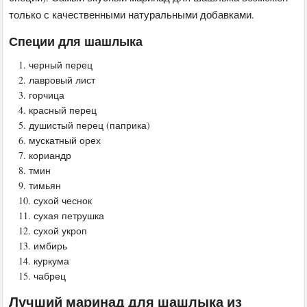
только с качественными натуральными добавками.
Специи для шашлыка
черный перец
лавровый лист
горчица
красный перец
душистый перец (паприка)
мускатный орех
кориандр
тмин
тимьян
сухой чеснок
сухая петрушка
сухой укроп
имбирь
куркума
чабрец
Лучший маринад для шашлыка из